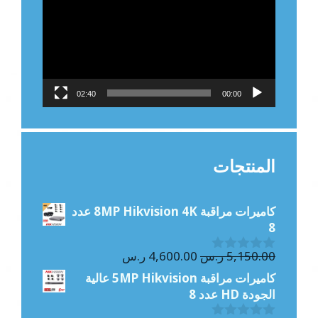
02:40
00:00
المنتجات
كاميرات مراقبة 8MP Hikvision 4K عدد
8
السعر
السعر
5,150.00
ر.س
4,600.00
ر.س
0
الأصلي
الحالي
o
كاميرات مراقبة 5MP Hikvision عالية
u
هو:
هو:
الجودة HD عدد 8
t
5,150.00 ر.س.
4,600.00 ر.س.
o