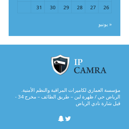
31
30
29
28
27
26
« يونيو
مؤسسة العماري لكاميرات المراقبة والنظم الأمنية.
الرياض حي / ظهرة لبن – طريق الطائف – مخرج 34 -
قبل شارة نادي الرياض
تويتر
سناب شات