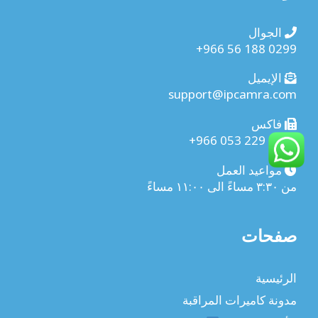
الجوال
+966 56 188 0299
الإيميل
support@ipcamra.com
فاكس
+966 053 229 9985
مواعيد العمل
من ٣:٣٠ مساءً الى ١١:٠٠ مساءً
صفحات
الرئيسية
مدونة كاميرات المراقبة