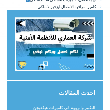
كاميرا مراقبة الاطفال ايزفيز لاسلكي
احدث المقالات
التكبير والزووم في كاميرات هيكفيجن