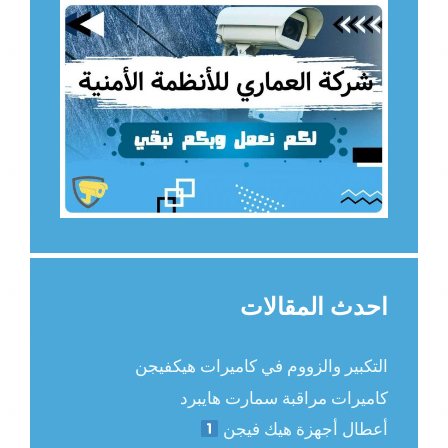
احدث المقالات
التكبير والزووم في كاميرات هيكفيجن
كاميرات مراقبة سمارت هايبرد
أعطال أجهزة هيك فيجن