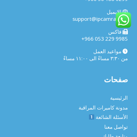
الإيميل
support@ipcamra.com
فاكس
+966 053 229 9985
مواعيد العمل
من ٣:٣٠ مساءً الى ١١:٠٠ مساءً
صفحات
الرئيسية
مدونة كاميرات المراقبة
الأسئلة الشائعة
تواصل معنا
متابعة طلبك