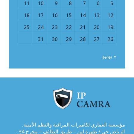
11
10
9
8
7
6
5
18
17
16
15
14
13
12
25
24
23
22
21
20
19
31
30
29
28
27
26
« يونيو
مؤسسة العماري لكاميرات المراقبة والنظم الأمنية.
الرياض حي / ظهرة لبن – طريق الطائف – مخرج 34 -