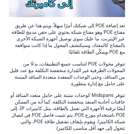
تعد إضافة POE إلى شبكتك أمرًا سهلاً، ويتم هذا عن طريق
مفتاح POE وهو مفتاح شبكة يحتوي على حقن مدمج للطاقة
عبر الإيثرنت. ما عليك سوى توصيل أجهزة الشبكة الأخرى
بالمفتاح كالمعتاد، وسيكتشف المحول ما إذا كانت متوافقة
مع POE ويمكّن الطاقة تلقائيًا.
تتوفر محولات POE لتناسب جميع التطبيقات، بدءًا من
المحولات الطرفية غير المُدارة منخفضة التكلفة مع عدد قليل
من المنافذ، وحتى الوحدات المعقدة متعددة المنافذ المثبتة
على حامل مع إدارة متطورة.
تتوفر Midspans كوحدات مثبتة على حامل متعدد المنافذ أو
حاقنات أحادية المنفذ منخفضة التكلفة. كما أنه من الممكن
أيضًا ترقية الأجهزة التي تعمل بالطاقة، مثل كاميرات IP، إلى
POE باستخدام موزع POE. يتم تثبيت فاصل POE في اتصال
شبكة الكاميرا، ويقوم بإيقاف تشغيل طاقة POE، والتي
تتحول إلى جهد أقل مناسب للكاميرا.