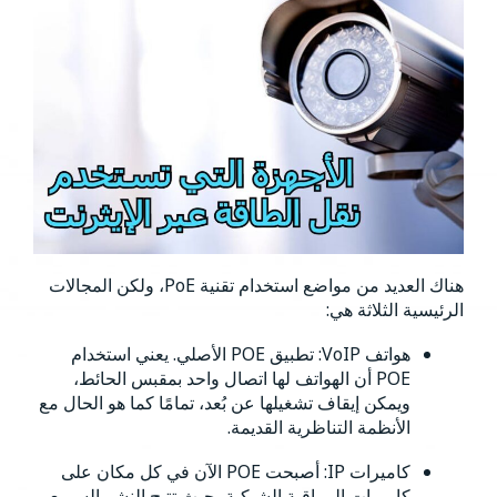
هناك العديد من مواضع استخدام تقنية PoE، ولكن المجالات
الرئيسية الثلاثة هي:
هواتف VoIP: تطبيق POE الأصلي. يعني استخدام
POE أن الهواتف لها اتصال واحد بمقبس الحائط،
ويمكن إيقاف تشغيلها عن بُعد، تمامًا كما هو الحال مع
الأنظمة التناظرية القديمة.
كاميرات IP: أصبحت POE الآن في كل مكان على
كاميرات المراقبة الشبكية، حيث تتيح النشر السريع