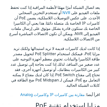
يعد اتصال الشبكة أمرًا مهمًا لأنظمة المراقبة إذا كنت تحفظ
ملفات الفيديو على
NVR
أو تستخدم التخزين السحابي
الأحدث. على عكس التوصيلات اللاسلكية، يضمن PoE أن
كاميرات IP الخاصة بك متصلة دائمًا. هذا يعني أن الكاميرا
الخاصة بك ستكون قادرة بشكل موثوق على إرسال ملفات
الفيديو إلى NVR، ويمكن أن تكون الاتصالات المباشرة أسرع
من الاتصالات اللاسلكية.
إذا كانت لديك كاميرات قديمة لا تريد استبدالها ولكنك تريد
مزايا PoE، فيمكنك استخدام PoE Splitter لتحويل مصدر
طاقة الكاميرا والبيانات. تحتوي معظم أجهزة التوجيه على
عدد صغير من المنافذ، لذلك إذا كنت بحاجة إلى توصيل عدد
كبير من الكاميرات بنظامك، أو توصيل أجهزة أخرى، فقد
تحتاج إلى مفتاح PoE Switch. إذا كان لديك مفتاح لا يمكنه
التعامل مع PoE، فيمكن لـ PoE Midspan ضخ الطاقة في
كابلات الشبكة الحالية.
اقرأ أيضا:
مقارنة بين كاميرات IP وكاميرات Analog
مزايا استخدام تقنية PoE