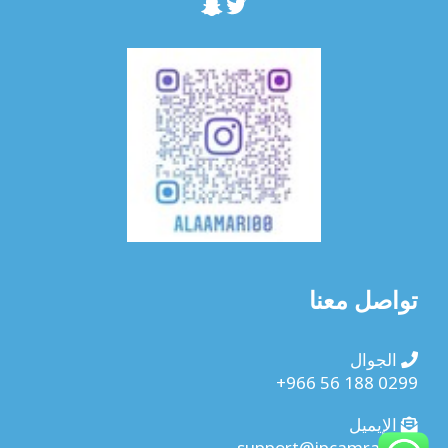
تويتر
سناب شات
تواصل معنا
الجوال
+966 56 188 0299
الإيميل
support@ipcamra.com