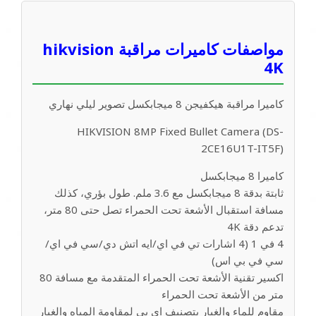
4K
عالية
الجودة
مواصفات كاميرات مراقبة hikvision
عدد
4K
3
كاميرا مراقبة هيكفيجن 8 ميجابكسل تصوير ليلي نهاري
HIKVISION 8MP Fixed Bullet Camera (DS-
2CE16U1T-IT5F)
كاميرا 8 ميجابكسل
ثابتة بدقة 8 ميجابكسل مع 3.6 ملم. طول بؤري، كذلك
مسافة استقبال الأشعة تحت الحمراء تصل حتى 80 متر،
تدعم دقة 4K
4 في 1 (4 اشارات تي في اي/ايه اتش دي/سي في اي/
سي في بي اس)
اكسير تقنية الأشعة تحت الحمراء المتقدمة مع مسافة 80
متر من الأشعة تحت الحمراء
مقاوم للماء والغبار بتصنيف اي بي لمقاومة المياه والغبار