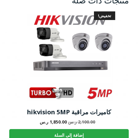
منتجات ذات صلة
تخفيض!
كاميرات مراقبة hikvision 5MP
السعر
السعر
2,100.00
ر.س
1,850.00
ر.س
الأصلي
الحالي
هو:
هو:
إضافة إلى السلة