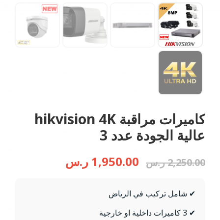
كاميرات مراقبة hikvision 4K
عالية الجودة عدد 3
السعر
السعر
1,950.00
ر.س
2,250.00
ر.س
الأصلي
الحالي
هو:
هو:
2,250.00 ر.س.
1,950.00 ر.س.
✔ شامل تركيب في الرياض
✔ 3 كاميرات داخلية او خارجية