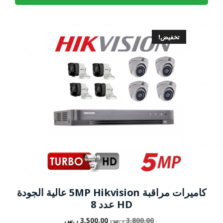
2,100.00 ر.س.
1,850.00 ر.س.
تخفيض!
كاميرات مراقبة 5MP Hikvision عالية الجودة
HD عدد 8
السعر
السعر
3,800.00
ر.س
3,500.00
ر.س